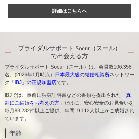
詳細はこちらへ
ブライダルサポート Soeur
（スール）
で出会える方
ブライダルサポート Soeur（スール）は、会員数106,358
名、(2026年1月時点）
日本最大級の結婚相談所
ネットワー
ク
「IBJ」の正規加盟店
です。
IBJでは、事前に独身証明書などの書類を提出された
「真
剣にご結婚をお考えの方」
だけに、安心安全のお見合いを
毎月83,232件以上ご提供。年間19,112人以上がご成婚され
ています。
年齢