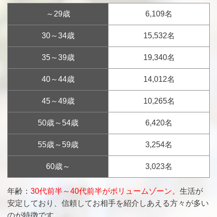
～29歳
6,109名
30～34歳
15,532名
35～39歳
19,340名
40～44歳
14,012名
45～49歳
10,265名
50歳～54歳
6,420名
55歳～59歳
3,254名
60歳～
3,023名
年齢：
30代前半～40代前半がボリュームゾーン。
生活が
安定しており、信頼してお相手を紹介しあえる方々が多い
のが特徴です。