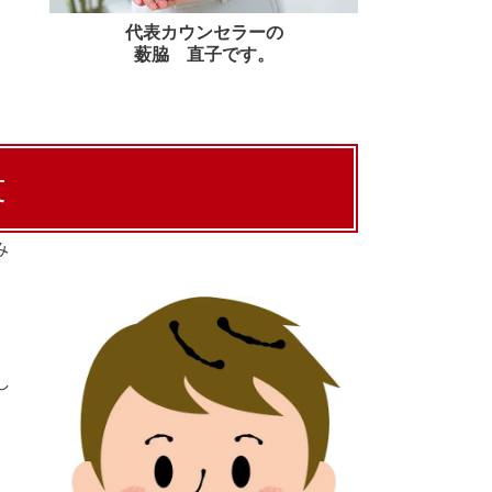
代表カウンセラーの
薮脇 直子です。
文
み
し