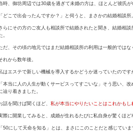
当時、御坊周辺では30歳を過ぎて未婚の方は、ほとんど彼氏
「どこで出会ったんですか？」と伺うと、まさかの結婚相談所
さらにその方のご友人も相談所で結婚されたと聞き、結婚相談
た。
ただ、その頃の地元ではまだ結婚相談所の利用は一般的ではな
それから数年後。
私はエステで新しい機械を導入するかどうか迷っていたのです
「本当に人の人生が動くサービスってすごいな」そう思い、改め
に辿り着きました。
お話を聞けば聞くほど、
私が本当にやりたいことはこれかもし
実際に開業してみると、成婚が生れるたびに私自身が驚くほど
「50にして天命を知る」とは、まさにこのことだと感じていま