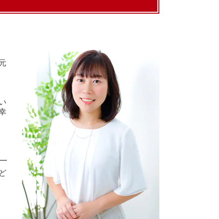
元
い
幸
ど