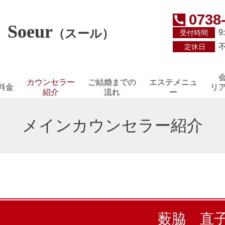
0738
oeur
（スール）
9
受付時間
定休日
カウンセラー
ご結婚までの
エステメニュ
料金
リ
紹介
流れ
ー
メインカウンセラー紹介
薮脇 直